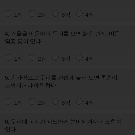
1점
2점
3점
4점
4. 거울을 이용하여 두피를 보면 붉은 반점, 비듬,
염증 등이 있다.
1점
2점
3점
4점
5. 손가락으로 두피를 가볍게 눌러 보면 통증이
느껴지거나 예민하다.
1점
2점
3점
4점
6. 두피에 피지가 과도하게 분비되거나 건조함이
있다.